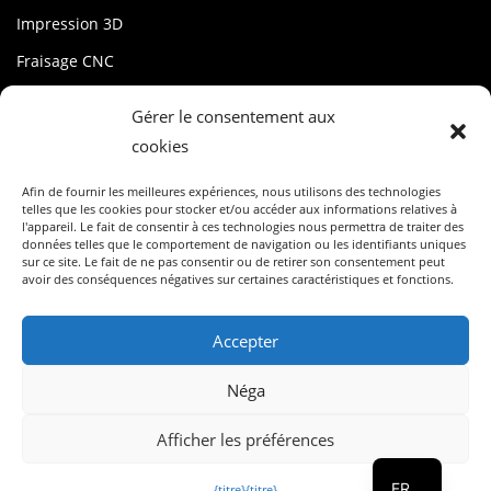
Impression 3D
Fraisage CNC
stencil
Gérer le consentement aux
cookies
MON USINE
Afin de fournir les meilleures expériences, nous utilisons des technologies
Compte
telles que les cookies pour stocker et/ou accéder aux informations relatives à
l'appareil. Le fait de consentir à ces technologies nous permettra de traiter des
Conditions de service
données telles que le comportement de navigation ou les identifiants uniques
sur ce site. Le fait de ne pas consentir ou de retirer son consentement peut
avoir des conséquences négatives sur certaines caractéristiques et fonctions.
Politique de confidentialité
Politique en matière de cookies (UE)
Accepter
Néga
EN
Afficher les préférences
IT
©2025 Digital Fabbrichetta srl | Via Carlo Boncompagni 57, 20139 Milan
FR
{titre}
{titre}