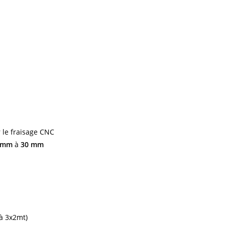
gle
bsite
arch
 le fraisage CNC
 mm
à
30 mm
à 3x2mt)