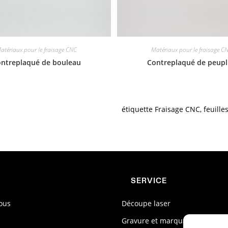
atériaux pour le fraisage CNC
Matériaux pour le fraisage C
ntreplaqué de bouleau
Contreplaqué de peupl
étiquette
Fraisage CNC
,
feuille
SERVICE
ous
Découpe laser
Gravure et marquage laser