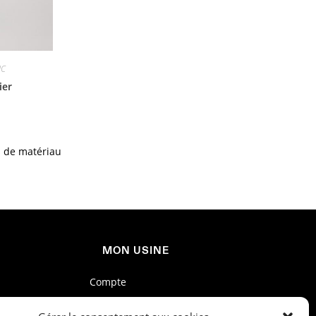
NC
ier
s de matériau
MON USINE
Compte
Conditions de service