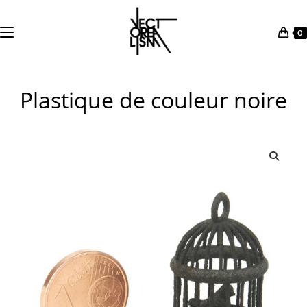
0
Skip
to
Plastique de couleur noire
content
🔍