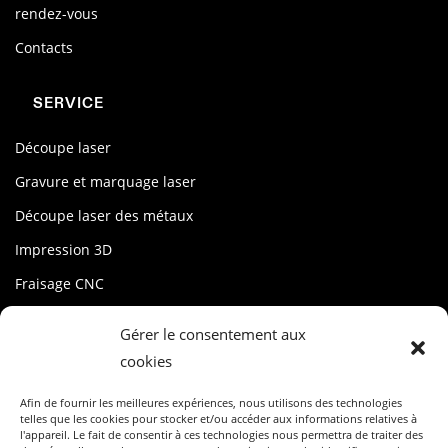
rendez-vous
Contacts
SERVICE
Découpe laser
Gravure et marquage laser
Découpe laser des métaux
Impression 3D
Fraisage CNC
stencil
Gérer le consentement aux
cookies
MON USINE
Afin de fournir les meilleures expériences, nous utilisons des technologies
Compte
telles que les cookies pour stocker et/ou accéder aux informations relatives à
l'appareil. Le fait de consentir à ces technologies nous permettra de traiter des