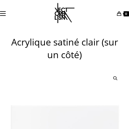
0
Skip
to
Acrylique satiné clair (sur
content
un côté)
🔍