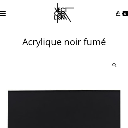
0
Skip
to
Acrylique noir fumé
content
🔍