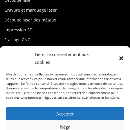
Découpe laser
Gravure et marquage laser
Découpe laser des métaux
Impression 3D
Fraisage CNC
stencil
Gérer le consentement aux
cookies
MON USINE
Afin de fournir les meilleures expériences, nous utilisons des technologies
Compte
telles que les cookies pour stocker et/ou accéder aux informations relatives à
l'appareil. Le fait de consentir à ces technologies nous permettra de traiter des
Conditions de service
données telles que le comportement de navigation ou les identifiants uniques
sur ce site. Le fait de ne pas consentir ou de retirer son consentement peut
avoir des conséquences négatives sur certaines caractéristiques et fonctions.
Politique de confidentialité
Politique en matière de cookies (UE)
Accepter
Néga