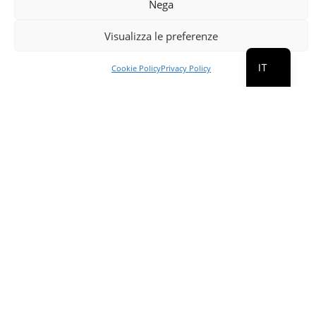
Nega
FR
Visualizza le preferenze
EN
IT
Cookie Policy
Privacy Policy
Wayfinding for Terraforma Festival
We collaborate with Terraforma – experimental and
sustainable music festival since the first edition in 2014
to create wayfinding signage in natural materials. Since
the first edition we created an integrated identity for
signage and maps made with laser engraved wood, with
attention to sustainability.
Leggi tutto