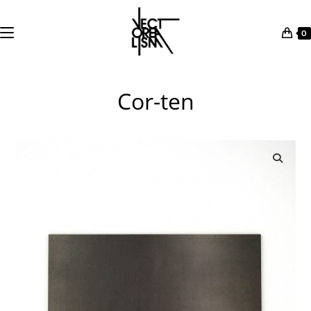
0
Salta
al
Cor-ten
contenuto
🔍