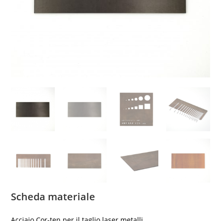
Scheda materiale
Acciaio Cor-ten per il
taglio laser metalli
.