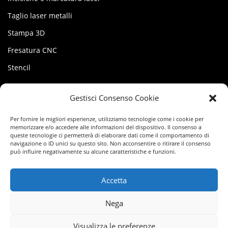
Taglio laser metalli
Stampa 3D
Fresatura CNC
Stencil
MY FACTORY
Gestisci Consenso Cookie
Account
Per fornire le migliori esperienze, utilizziamo tecnologie come i cookie per
memorizzare e/o accedere alle informazioni del dispositivo. Il consenso a
Termini del servizio
queste tecnologie ci permetterà di elaborare dati come il comportamento di
navigazione o ID unici su questo sito. Non acconsentire o ritirare il consenso
può influire negativamente su alcune caratteristiche e funzioni.
Privacy Policy
Cookie Policy (UE)
Accetta
Nega
FR
Visualizza le preferenze