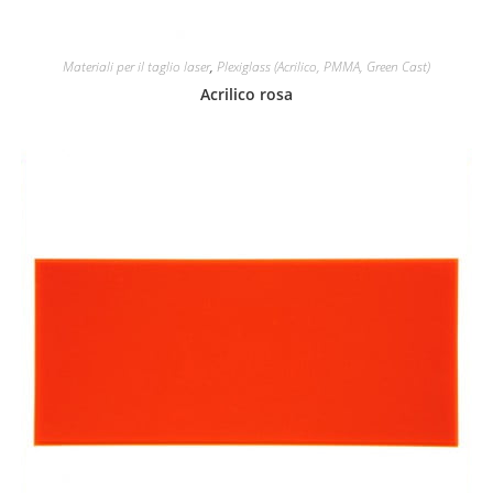
Materiali per il taglio laser
,
Plexiglass (Acrilico, PMMA, Green Cast)
Acrilico rosa