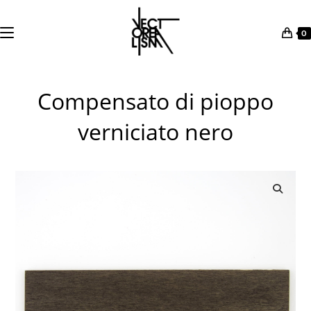
0
Salta
al
Compensato di pioppo
contenuto
verniciato nero
🔍