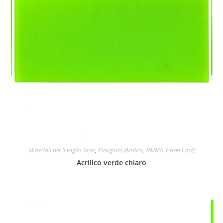
Materiali per il taglio laser
,
Plexiglass (Acrilico, PMMA, Green Cast)
Acrilico verde chiaro