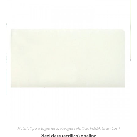
Materiali per il taglio laser
,
Plexiglass (Acrilico, PMMA, Green Cast)
Plexiglass (acrilico) opalino