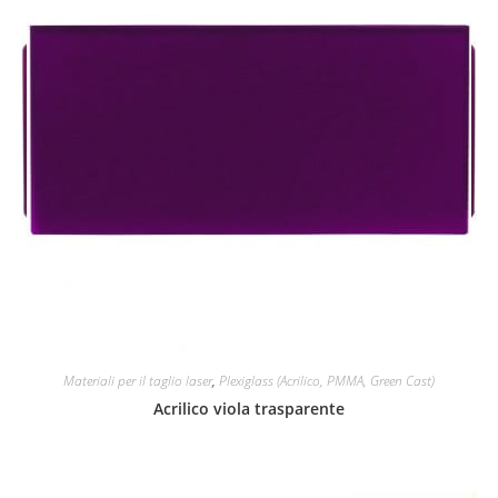
Materiali per il taglio laser
,
Plexiglass (Acrilico, PMMA, Green Cast)
Acrilico viola trasparente