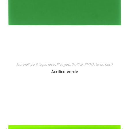
Materiali per il taglio laser
,
Plexiglass (Acrilico, PMMA, Green Cast)
Acrilico verde