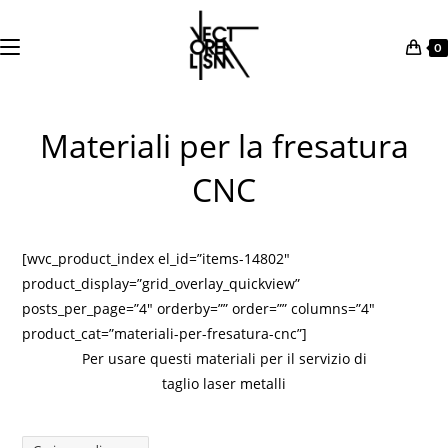
0
Salta
al
Materiali per la fresatura
contenuto
CNC
[wvc_product_index el_id=”items-14802″
product_display=”grid_overlay_quickview”
posts_per_page=”4″ orderby=”” order=”” columns=”4″
product_cat=”materiali-per-fresatura-cnc”]
Per usare questi materiali per il servizio di
taglio laser metalli