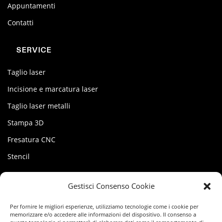
Appuntamenti
Contatti
SERVICE
Taglio laser
Incisione e marcatura laser
Taglio laser metalli
Stampa 3D
Fresatura CNC
Stencil
MY FACTORY
Gestisci Consenso Cookie
Account
Per fornire le migliori esperienze, utilizziamo tecnologie come i cookie per
memorizzare e/o accedere alle informazioni del dispositivo. Il consenso a