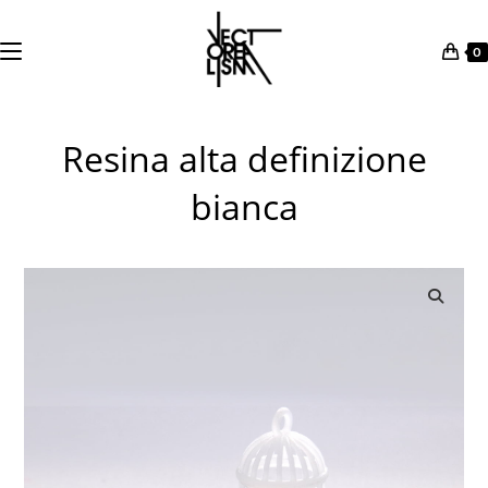
0
Salta
al
Resina alta definizione
contenuto
bianca
🔍