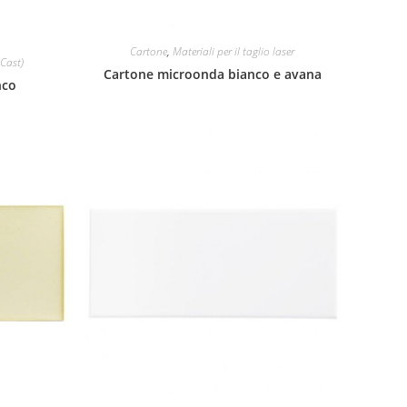
Cartone
,
Materiali per il taglio laser
 Cast)
Cartone microonda bianco e avana
nco