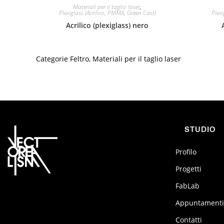
Materiali per il taglio laser
,
Plexiglass (Acrilico, PMMA, Green Cast)
Plexi
Acrilico (plexiglass) nero
Categorie
Feltro
,
Materiali per il taglio laser
STUDIO
Profilo
Progetti
FabLab
Appuntamenti
Contatti