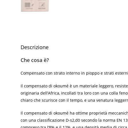
Descrizione
Che cosa è?
Compensato con strato interno in pioppo e strati estern
Il compensato di okoumé è un materiale leggero, resisten
originaria dell’Africa, incollati tra loro con una colla 
chiaro che scurisce con il tempo, e una venatura legger
Il compensato di okoumé ha ottime proprietà meccaniche, 
con una classificazione D-s2,d0 secondo la norma EN 13
compreso tra l’8% e il 12%, e una densità media di circ