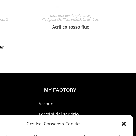
Materiali per il taglio laser
,
 Cast)
Plexiglass (Acrilico, PMMA, Green Cast)
Acrilico rosso fluo
er
MY FACTORY
Account
Termini del servizio
Gestisci Consenso Cookie
Privacy Policy
Cookie Policy (UE)