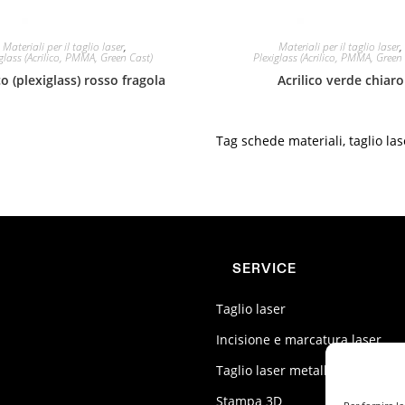
Materiali per il taglio laser
,
Materiali per il taglio laser
,
glass (Acrilico, PMMA, Green Cast)
Plexiglass (Acrilico, PMMA, Green
co (plexiglass) rosso fragola
Acrilico verde chiaro
Tag
schede materiali
,
taglio las
SERVICE
Taglio laser
Incisione e marcatura laser
Taglio laser metalli
Stampa 3D