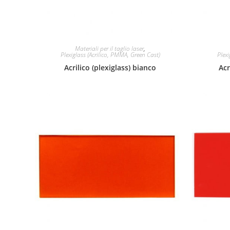
Materiali per il taglio laser
,
Plexiglass (Acrilico, PMMA, Green Cast)
Plexi
Acrilico (plexiglass) bianco
Acr