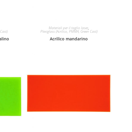
Materiali per il taglio laser
,
 Cast)
Plexiglass (Acrilico, PMMA, Green Cast)
alino
Acrilico mandarino