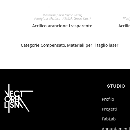
Materiali per il taglio laser
,
Plexiglass (Acrilico, PMMA, Green Cast)
Plexi
Acrilico arancione trasparente
Acrili
Categorie
Compensato
,
Materiali per il taglio laser
STUDIO
Profilo
Progetti
FabLab
Appuntamenti