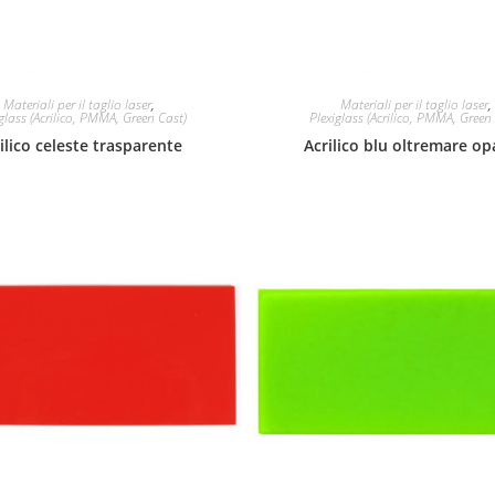
Materiali per il taglio laser
,
Materiali per il taglio laser
,
glass (Acrilico, PMMA, Green Cast)
Plexiglass (Acrilico, PMMA, Green
ilico celeste trasparente
Acrilico blu oltremare op