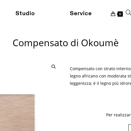
Studio
Service
Att
0
Compensato di Okoumè
la
ri
Compensato con strato interno 
🔍
legno africano con moderata sta
leggerezza; è il legno più idror
sul
Per realizza
sit