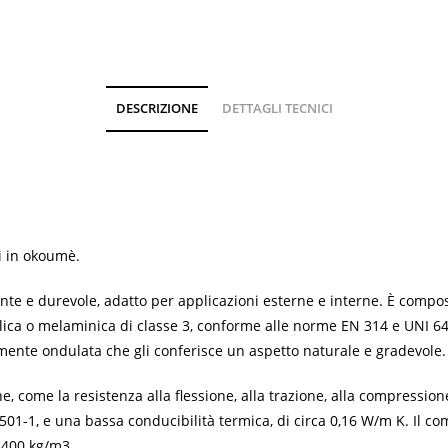
DESCRIZIONE
DETTAGLI TECNICI
i in okoumè.
te e durevole, adatto per applicazioni esterne e interne. È compos
fenolica o melaminica di classe 3, conforme alle norme EN 314 e UNI
mente ondulata che gli conferisce un aspetto naturale e gradevole.
come la resistenza alla flessione, alla trazione, alla compressione
501-1, e una bassa conducibilità termica, di circa 0,16 W/m K. Il 
a 400 kg/m3.