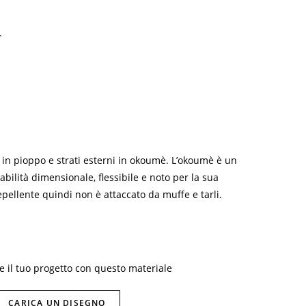
iva/disattiva
cerca
in pioppo e strati esterni in okoumè. L’okoumè è un
bilità dimensionale, flessibile e noto per la sua
epellente quindi non è attaccato da muffe e tarli.
re il tuo progetto con questo materiale
o
CARICA UN DISEGNO