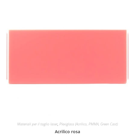
Materiali per il taglio laser
,
Plexiglass (Acrilico, PMMA, Green Cast)
Acrilico rosa