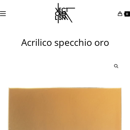
0
Salta
al
Acrilico specchio oro
contenuto
🔍